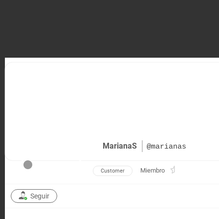
MarianaS
@marianas
Miembro
Customer
Seguir