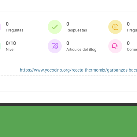
0
0
0
Preguntas
Respuestas
Pregu
0/10
0
0
Nivel
Artículos del Blog
Comen
https://www.yococino.org/receta-thermomix/garbanzos-bac